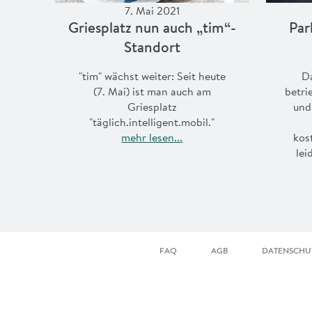
7. Mai 2021
Griesplatz nun auch „tim“-
Par
Standort
"tim" wächst weiter: Seit heute
Da
(7. Mai) ist man auch am
betri
Griesplatz
und
"täglich.intelligent.mobil."
mehr lesen...
kost
lei
FAQ
AGB
DATENSCHU