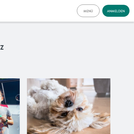
MENÜ
ANMELDEN
TARIFE
FAQ
NEWS
z
VORTEILE
ENGLISH