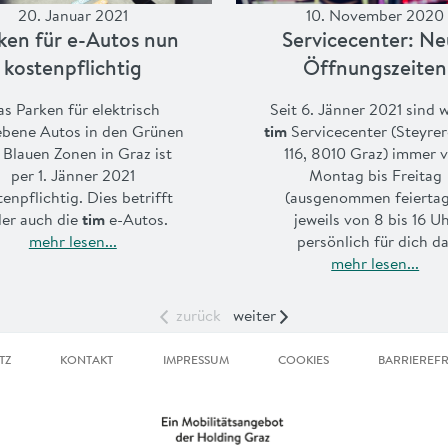
20. Januar 2021
10. November 2020
ken für e-Autos nun
Servicecenter: N
kostenpflichtig
Öffnungszeiten
s Parken für elektrisch
Seit 6. Jänner 2021 sind w
ebene Autos in den Grünen
tim
Servicecenter (Steyre
 Blauen Zonen in Graz ist
116, 8010 Graz) immer 
per 1. Jänner 2021
Montag bis Freitag
enpflichtig. Dies betrifft
(ausgenommen feiertag
der auch die
tim
e-Autos.
jeweils von 8 bis 16 U
mehr lesen...
persönlich für dich da
mehr lesen...
zurück
weiter
TZ
KONTAKT
IMPRESSUM
COOKIES
BARRIEREFR