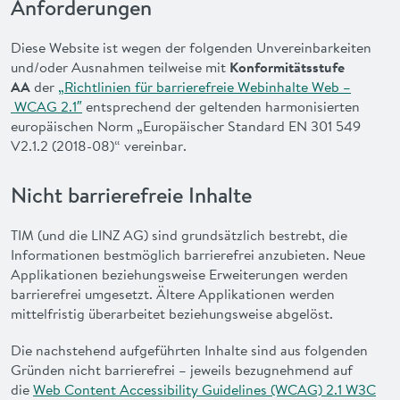
Anforderungen
VORTEILE
Diese
Website
ist wegen der folgenden Unvereinbarkeiten
FAQ
und/oder Ausnahmen teilweise mit
Konformitätsstufe
AA
der
„Richtlinien für barrierefreie Webinhalte Web –
WCAG
2.1″
entsprechend der geltenden harmonisierten
KONTAKT
europäischen Norm „Europäischer Standard
EN
301 549
V2.1.2 (2018-08)“ vereinbar.
ENGLISH
Nicht barrierefreie Inhalte
TIM (und die LINZ AG) sind grundsätzlich bestrebt, die
Informationen bestmöglich barrierefrei anzubieten. Neue
Applikationen beziehungsweise Erweiterungen werden
barrierefrei umgesetzt. Ältere Applikationen werden
mittelfristig überarbeitet beziehungsweise abgelöst.
Die nachstehend aufgeführten Inhalte sind aus folgenden
Gründen nicht barrierefrei – jeweils bezugnehmend auf
die
Web Content Accessibility Guidelines (WCAG) 2.1 W3C