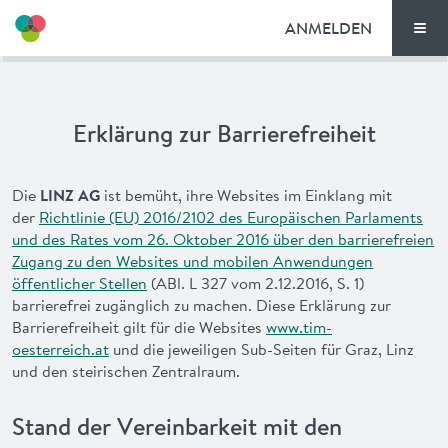
ANMELDEN
Men
SO FUNKTIONIERT’S
Erklärung zur Barrierefreiheit
TIM-STANDORTE
TARIFE
Die
LINZ AG
ist bemüht, ihre Websites im Einklang mit
der
Richtlinie (EU) 2016/2102 des Europäischen Parlaments
und des Rates vom 26. Oktober 2016 über den barrierefreien
DOKUMENTE
Zugang zu den Websites und mobilen Anwendungen
öffentlicher Stellen
(ABl. L 327 vom 2.12.2016, S. 1)
GUTSCHEINE
barrierefrei zugänglich zu machen. Diese Erklärung zur
Barrierefreiheit gilt für die Websites
www.tim-
oesterreich.at
und die jeweiligen Sub-Seiten für Graz, Linz
NEWS
und den steirischen Zentralraum.
AKTIONEN
Stand der Vereinbarkeit mit den