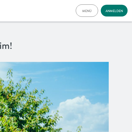
MENÜ
ANMELDEN
TARIFE
FAQ
NEWS
im!
VORTEILE
ENGLISH