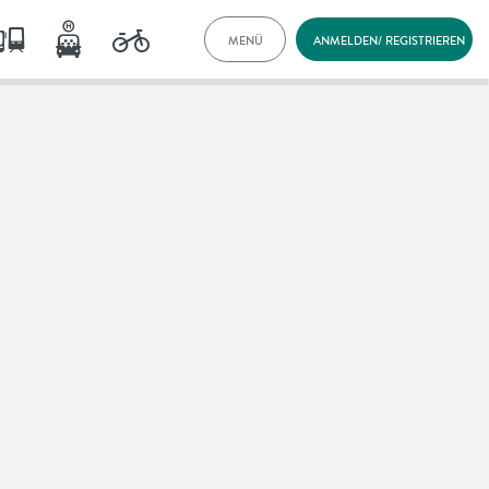
MENÜ
ANMELDEN/ REGISTRIEREN
TARIFE
DOKUMENTE
VORTEILE
NEWS
FAQ
KONTAKT
ENGLISH