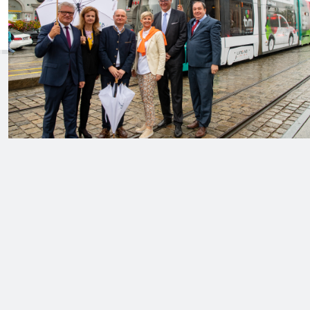
Erste
tim-
Standort
in
Linz