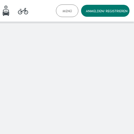
MENÜ
ANMELDEN/ REGISTRIEREN
TARIFE
DOKUMENTE
VORTEILE
NEWS
FAQ
KONTAKT
ENGLISH