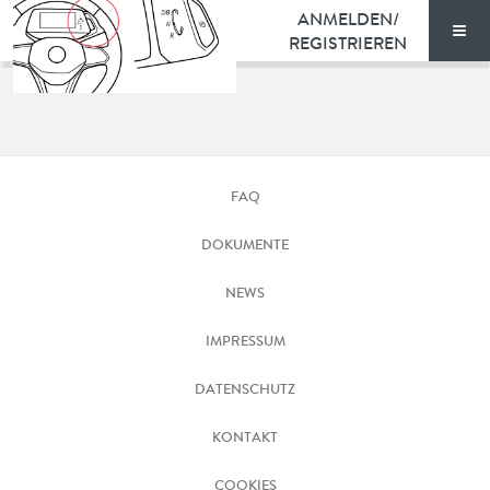
ANMELDEN/
REGISTRIEREN
Men
TARIFE
id.3
DOKUMENTE
schalthebel
FAQ
VORTEILE
DOKUMENTE
NEWS
NEWS
FAQ
IMPRESSUM
DATENSCHUTZ
KONTAKT
KONTAKT
ENGLISH
COOKIES