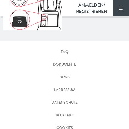
ANMELDEN/
REGISTRIEREN
Men
TARIFE
Starknopf
DOKUMENTE
Parkbremse
FAQ
eGolf
VORTEILE
DOKUMENTE
NEWS
NEWS
FAQ
IMPRESSUM
DATENSCHUTZ
KONTAKT
KONTAKT
ENGLISH
COOKIES