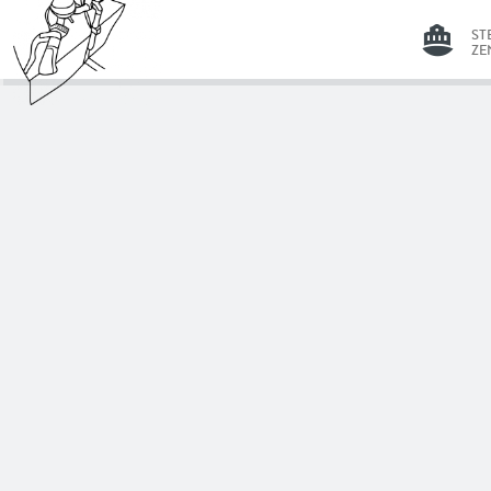
ST
ZE
GR
ST
Bakfiets
ZE
Bedienung
LI
Schaltung