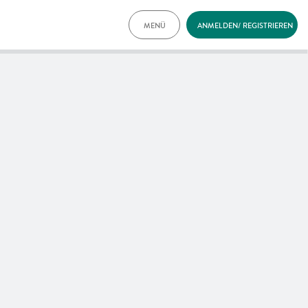
MENÜ
ANMELDEN/ REGISTRIEREN
TARIFE
DOKUMENTE
VORTEILE
NEWS
FAQ
KONTAKT
ENGLISH