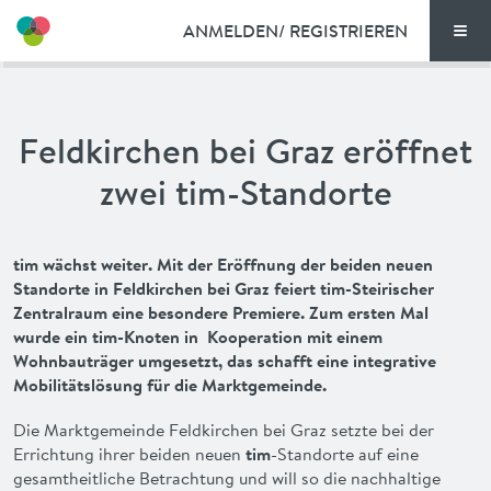
ANMELDEN/ REGISTRIEREN
Men
TARIFE
Feldkirchen bei Graz eröffnet
DOKUMENTE
zwei tim-Standorte
VORTEILE
tim wächst weiter. Mit der Eröffnung der beiden neuen
NEWS
Standorte in Feldkirchen bei Graz feiert tim-Steirischer
Zentralraum eine besondere Premiere. Zum ersten Mal
FAQ
wurde ein tim-Knoten in Kooperation mit einem
Wohnbauträger umgesetzt, das schafft eine integrative
Mobilitätslösung für die Marktgemeinde.
KONTAKT
Die Marktgemeinde Feldkirchen bei Graz setzte bei der
ENGLISH
Errichtung ihrer beiden neuen
tim
-Standorte auf eine
gesamtheitliche Betrachtung und will so die nachhaltige