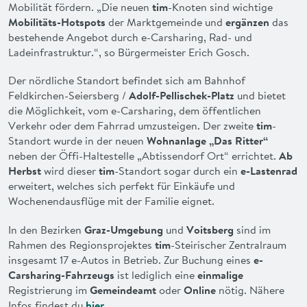
Mobilität fördern. „Die neuen
tim
-Knoten sind wichtige
Mobilitäts-Hotspots
der Marktgemeinde und
ergänzen
das
bestehende Angebot durch e-Carsharing, Rad- und
Ladeinfrastruktur.“, so Bürgermeister Erich Gosch.
Der nördliche Standort befindet sich am Bahnhof
Feldkirchen-Seiersberg /
Adolf-Pellischek-Platz
und bietet
die Möglichkeit, vom e-Carsharing, dem öffentlichen
Verkehr oder dem Fahrrad umzusteigen. Der zweite
tim
-
Standort wurde in der neuen
Wohnanlage „Das Ritter“
neben der Öffi-Haltestelle „Abtissendorf Ort“ errichtet.
Ab
Herbst
wird dieser
tim
-Standort sogar durch ein
e-Lastenrad
erweitert, welches sich perfekt für Einkäufe und
Wochenendausflüge mit der Familie eignet.
In den Bezirken
Graz-Umgebung
und
Voitsberg
sind im
Rahmen des Regionsprojektes
tim
-Steirischer Zentralraum
insgesamt 17 e-Autos in Betrieb. Zur Buchung eines
e-
Carsharing-Fahrzeugs
ist lediglich eine
einmalige
Registrierung im
Gemeindeamt
oder
Online
nötig. Nähere
Infos findest du
hier
.