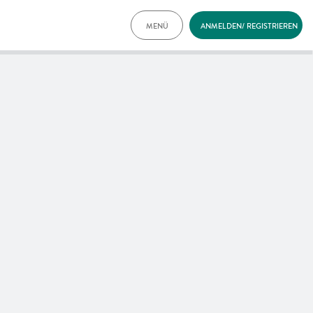
MENÜ
ANMELDEN/ REGISTRIEREN
TARIFE
DOKUMENTE
VORTEILE
NEWS
FAQ
KONTAKT
ENGLISH