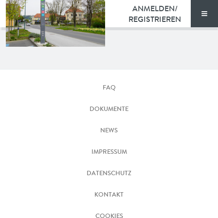
ANMELDEN/
REGISTRIEREN
Men
TARIFE
Gemeinde
DOKUMENTE
Fernitz-
FAQ
Mellach
VORTEILE
©
DOKUMENTE
Regionalmanagement
NEWS
NEWS
Steirischer
Zentralraum
FAQ
IMPRESSUM
DATENSCHUTZ
KONTAKT
KONTAKT
ENGLISH
COOKIES