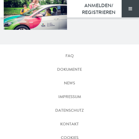
ANMELDEN/
REGISTRIEREN
Men
TARIFE
TIM_FAMILY_121_c_Lupi_Spuma_web
DOKUMENTE
FAQ
VORTEILE
DOKUMENTE
NEWS
NEWS
FAQ
IMPRESSUM
DATENSCHUTZ
KONTAKT
KONTAKT
ENGLISH
COOKIES