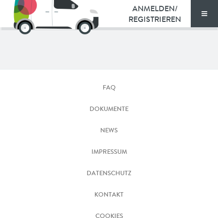
ANMELDEN/
REGISTRIEREN
Men
TARIFE
Maxxus
DOKUMENTE
e-
FAQ
Deliver
VORTEILE
DOKUMENTE
NEWS
NEWS
FAQ
IMPRESSUM
DATENSCHUTZ
KONTAKT
KONTAKT
ENGLISH
COOKIES