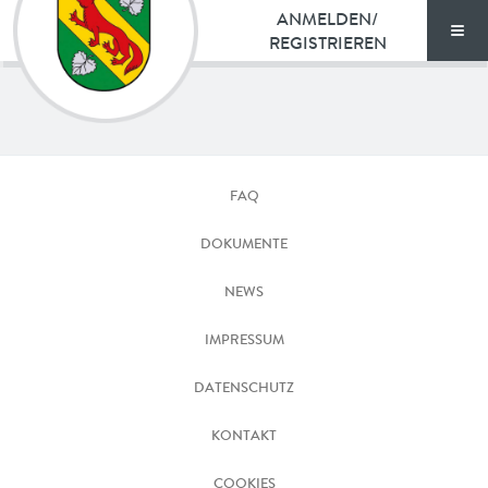
ANMELDEN/
REGISTRIEREN
Men
TARIFE
Nestelbach
DOKUMENTE
bei
FAQ
Graz
VORTEILE
DOKUMENTE
NEWS
NEWS
FAQ
IMPRESSUM
DATENSCHUTZ
KONTAKT
KONTAKT
ENGLISH
COOKIES