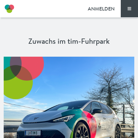
ANMELDEN
Men
SO FUNKTIONIERT’S
Zuwachs im tim-Fuhrpark
TIM-STANDORTE
TARIFE
DOKUMENTE
GUTSCHEINE
NEWS
AKTIONEN