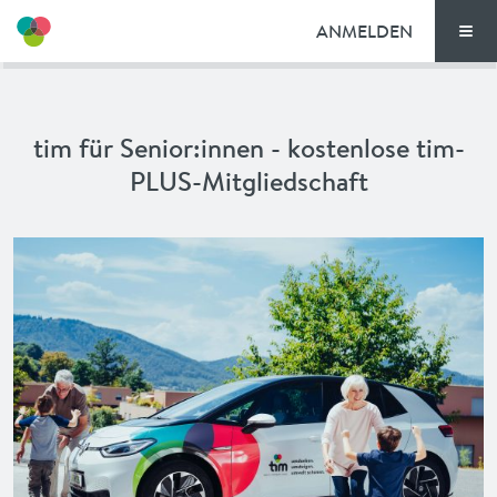
ANMELDEN
Men
SO FUNKTIONIERT’S
tim für Senior:innen - kostenlose tim-
TIM-STANDORTE
PLUS-Mitgliedschaft
TARIFE
DOKUMENTE
GUTSCHEINE
NEWS
AKTIONEN