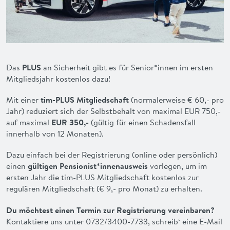
VORTEILE
FAQ
KONTAKT
Das
PLUS
an Sicherheit gibt es für Senior*innen im ersten
Mitgliedsjahr kostenlos dazu!
ENGLISH
Mit einer
tim-PLUS Mitgliedschaft
(normalerweise € 60,- pro
Jahr) reduziert sich der Selbstbehalt von maximal EUR 750,-
auf maximal
EUR 350,-
(gültig für einen Schadensfall
innerhalb von 12 Monaten).
Dazu einfach bei der Registrierung (online oder persönlich)
einen
gültigen Pensionist*innenausweis
vorlegen, um im
ersten Jahr die tim-PLUS Mitgliedschaft kostenlos zur
regulären Mitgliedschaft (€ 9,- pro Monat) zu erhalten.
Du möchtest einen Termin zur Registrierung vereinbaren?
Kontaktiere uns unter 0732/3400-7733, schreib‘ eine E-Mail