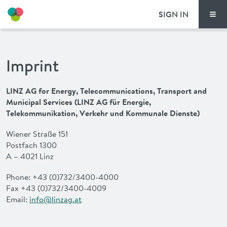
SIGN IN
Men
THIS IS HOW TI
Imprint
TIM LOCATIONS
LINZ AG for Energy, Telecommunications, Transport and
PRICING
Municipal Services (LINZ AG für Energie,
Telekommunikation, Verkehr und Kommunale Dienste)
DOCUMENTS
Wiener Straße 151
Postfach 1300
VOUCHERS
A – 4021 Linz
Phone
: +43 (0)732/3400-4000
NEWS
Fax +43 (0)732/3400-4009
Email:
info@linzag.at
SPECIAL OFFERS