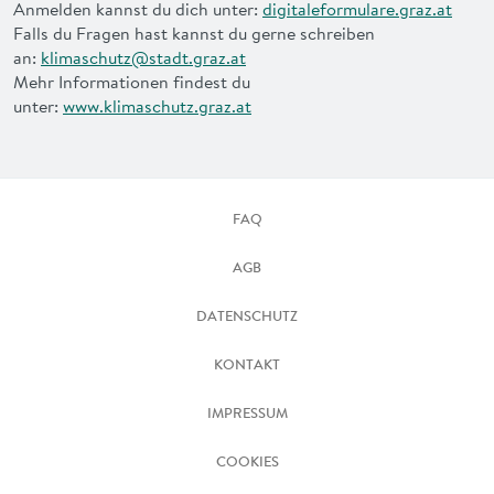
Anmelden kannst du dich unter:
digitaleformulare.g​raz.at
Falls du Fragen hast kannst du gerne schreiben
an:
klimaschutz@stadt.graz.at
Mehr Informationen findest du
unter:
www.klimaschutz.graz.at
FAQ
AGB
DATENSCHUTZ
KONTAKT
IMPRESSUM
COOKIES