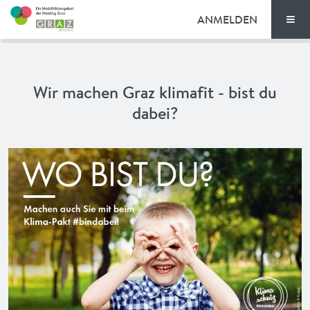
ANMELDEN
Men
TARIFE
Wir machen Graz klimafit - bist du
FAQ
dabei?
NEWS
VORTEILE
ENGLISH