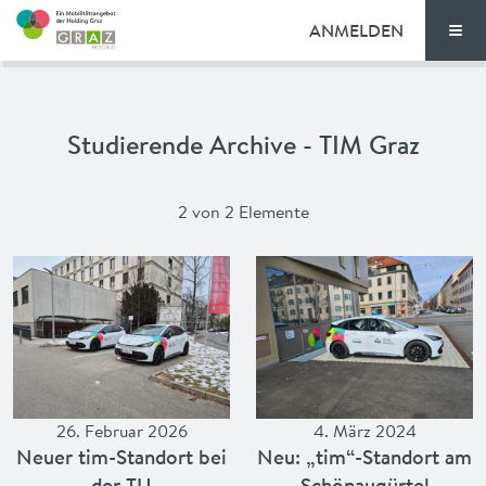
ANMELDEN
Men
TARIFE
Studierende Archive - TIM Graz
FAQ
NEWS
2 von 2 Elemente
VORTEILE
ENGLISH
26. Februar 2026
4. März 2024
Neuer tim-Standort bei
Neu: „tim“-Stand­ort am
der TU
Schönaugürtel