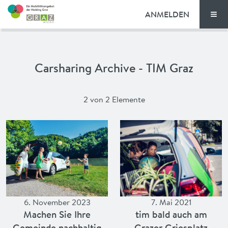
ANMELDEN
Men
TARIFE
Carsharing Archive - TIM Graz
FAQ
NEWS
2 von 2 Elemente
VORTEILE
ENGLISH
6. November 2023
7. Mai 2021
Machen Sie Ihre
tim bald auch am
Gemeinde nachhaltig
Grazer Griesplatz