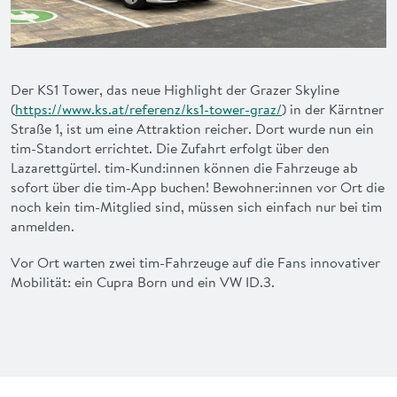
Der KS1 Tower, das neue Highlight der Grazer Skyline
(
https://www.ks.at/referenz/ks1-tower-graz/
) in der Kärntner
Straße 1, ist um eine Attraktion reicher. Dort wurde nun ein
tim-Standort errichtet. Die Zufahrt erfolgt über den
Lazarettgürtel. tim-Kund:innen können die Fahrzeuge ab
sofort über die tim-App buchen! Bewohner:innen vor Ort die
noch kein tim-Mitglied sind, müssen sich einfach nur bei tim
anmelden.
Vor Ort warten zwei tim-Fahrzeuge auf die Fans innovativer
Mobilität: ein Cupra Born und ein VW ID.3.