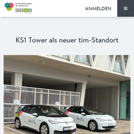
ANMELDEN
Men
TARIFE
KS1 Tower als neuer tim-Standort
FAQ
NEWS
VORTEILE
ENGLISH