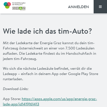
ANMELDEN
Men
TARIFE
Wie lade ich das tim-Auto?
FAQ
Mit der Ladekarte der Energie Graz kannst du dein tim-
NEWS
Fahrzeug österreichweit an einer von 7.500 Ladesäulen
aufladen. Die Ladekarte findest du im Handschuhfach in
VORTEILE
jedem tim-Fahrzeug.
Wo sich die nächste Ladesäule befindet, verrät dir die
ENGLISH
Ladeapp – einfach in deinem App oder Google Play Store
runterladen.
Download-Links:
App Store:
https://apps.apple.com/us/app/energie-graz-
lade-app/id1419161413