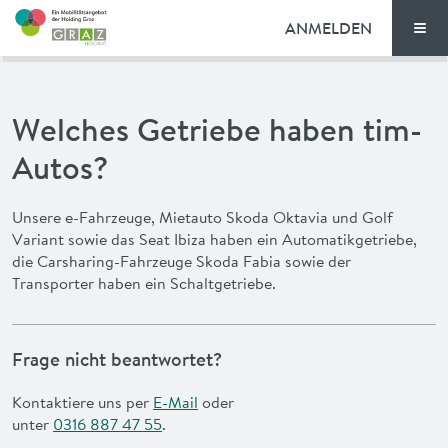
ANMELDEN
Men
TARIFE
Welches Getriebe haben tim-
FAQ
Autos?
NEWS
Unsere e-Fahrzeuge, Mietauto Skoda Oktavia und Golf
Variant
sowie das
Seat Ibiza haben ein Automatikgetriebe,
VORTEILE
die Carsharing-Fahrzeuge Skoda Fabia sowie der
Transporter haben ein Schaltgetriebe.
ENGLISH
Frage nicht beantwortet?
Kontaktiere uns per
E-Mail
oder
unter
0316 887 47 55
.