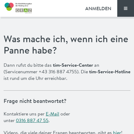
ANMELDEN
Men
TARIFE
Was mache ich, wenn ich eine
FAQ
Panne habe?
NEWS
Dann rufst du bitte das
tim-Service-Center
an
(Servicenummer +43 316 887 4755). Die
tim-Service-Hotline
VORTEILE
ist rund um die Uhr erreichbar.
ENGLISH
Frage nicht beantwortet?
Kontaktiere uns per
E-Mail
oder
unter
0316 887 47 55
.
Videos, die viele deiner Fragen beantworten, gibt es
hier
!