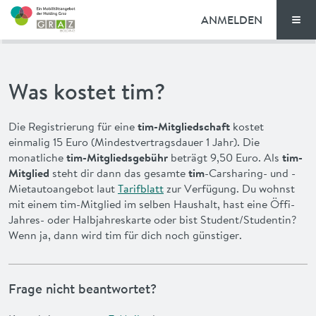
ANMELDEN
Men
TARIFE
Was kostet tim?
FAQ
Die Registrierung für eine
tim-Mitgliedschaft
kostet
NEWS
einmalig 15 Euro (Mindestvertragsdauer 1 Jahr). Die
monatliche
tim-Mitgliedsgebühr
beträgt 9,50 Euro. Als
tim-
VORTEILE
Mitglied
steht dir dann das gesamte
tim
-Carsharing- und -
Mietautoangebot laut
Tarifblatt
zur Verfügung. Du wohnst
mit einem tim-Mitglied im selben Haushalt, hast eine Öffi-
ENGLISH
Jahres- oder Halbjahreskarte oder bist Student/Studentin?
Wenn ja, dann wird tim für dich noch günstiger.
Frage nicht beantwortet?