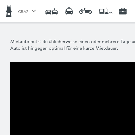
GRAZ
GRAZ
STEIRISCHER ZENTRALRAUM
Mietauto nutzt du üblicherweise einen oder mehrere Tage un
Auto ist hingegen optimal für eine kurze Mietdauer.
LINZ