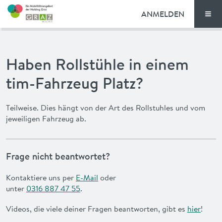
ANMELDEN
Men
TARIFE
Haben Rollstühle in einem
FAQ
tim-Fahrzeug Platz?
NEWS
Teilweise. Dies hängt von der Art des Rollstuhles und vom
jeweiligen Fahrzeug ab.
VORTEILE
ENGLISH
Frage nicht beantwortet?
Kontaktiere uns per
E-Mail
oder
unter
0316 887 47 55
.
Videos, die viele deiner Fragen beantworten, gibt es
hier
!