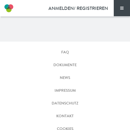
ANMELDEN/ REGISTRIEREN
Men
TARIFE
Bike
DOKUMENTE
FAQ
VORTEILE
DOKUMENTE
NEWS
NEWS
FAQ
IMPRESSUM
KONTAKT
DATENSCHUTZ
KONTAKT
ENGLISH
COOKIES