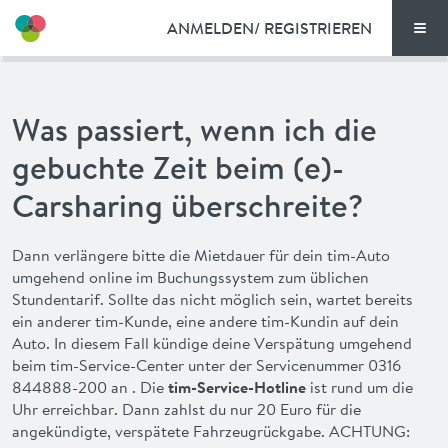
ANMELDEN/ REGISTRIEREN
Men
TARIFE
Was passiert, wenn ich die
DOKUMENTE
gebuchte Zeit beim (e)-
VORTEILE
Carsharing überschreite?
NEWS
Dann verlängere bitte die Mietdauer für dein
tim
-Auto
umgehend online im Buchungssystem zum üblichen
FAQ
Stundentarif. Sollte das nicht möglich sein, wartet bereits
ein anderer
tim
-Kunde, eine andere
tim
-Kundin auf dein
Auto. In diesem Fall kündige deine Verspätung umgehend
KONTAKT
beim
tim
-Service-Center unter der Servicenummer 0316
844888-200 an . Die
tim-Service-Hotline
ist rund um die
Uhr erreichbar. Dann zahlst du nur 20 Euro für die
ENGLISH
angekündigte, verspätete Fahrzeugrückgabe. ACHTUNG: