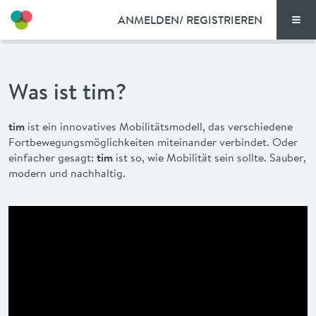
ANMELDEN/ REGISTRIEREN
Men
TARIFE
Was ist tim?
DOKUMENTE
tim
ist ein innovatives Mobilitätsmodell, das verschiedene
VORTEILE
Fortbewegungsmöglichkeiten miteinander verbindet. Oder
einfacher gesagt:
tim
ist so, wie Mobilität sein sollte. Sauber,
NEWS
modern und nachhaltig.
FAQ
KONTAKT
ENGLISH