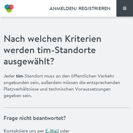
ANMELDEN/ REGISTRIEREN
Men
TARIFE
Nach welchen Kriterien
DOKUMENTE
werden tim-Standorte
VORTEILE
ausgewählt?
NEWS
Jeder
tim
-Standort muss an den öffentlichen Verkehr
angebunden sein, außerdem müssen die entsprechenden
FAQ
Platzverhältnisse und technischen Voraussetzungen
gegeben sein.
KONTAKT
Frage nicht beantwortet?
ENGLISH
Kontaktiere uns per
E-Mail
oder