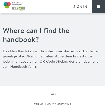
SIGN IN
Men
PRICING
Where can I find the
FAQ
handbook?
NEWS
Das Handbuch kannst du unter tim-österreich.at für deine
jeweilige Stadt/Region abrufen. Außerdem findest du in
ADVANTAGES
jedem Fahrzeug einen QR-Code Sticker, der dich ebenfalls
zum Handbuch führt.
DEUTSCH
FAQ
TERMS AND CONDITIONS