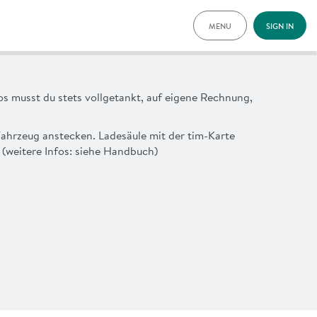
MENU
SIGN IN
PRICING
FAQ
NEWS
s musst du stets vollgetankt, auf eigene Rechnung,
ADVANTAGES
DEUTSCH
Fahrzeug anstecken. Ladesäule mit der tim-Karte
(weitere Infos: siehe Handbuch)