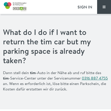
SIGN IN
Men
PRICING
What do I do if I want to
FAQ
return the tim car but my
NEWS
parking space is already
taken?
ADVANTAGES
Dann stell dein
tim
-Auto in der Nähe ab und ruf bitte das
DEUTSCH
tim
-Service-Center unter der Servicenummer
0316 887 4755
an. Wenn es erforderlich ist, löse bitte einen Parkschein, die
Kosten dafür erstatten wir dir zurück.