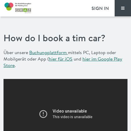
SIGN IN
Men
PRICING
How do I book a tim car?
FAQ
Über unsere
Buchungplattform
mittels PC, Laptop oder
NEWS
Mobilgerät oder App (
hier für iOS
und
hier im Google Play
Store
.
ADVANTAGES
DEUTSCH